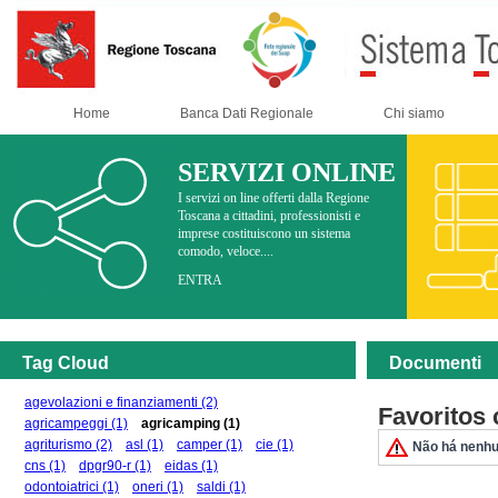
Home
Banca Dati Regionale
Chi siamo
SERVIZI ONLINE
I servizi on line offerti dalla Regione
Toscana a cittadini, professionisti e
imprese costituiscono un sistema
comodo, veloce....
ENTRA
Tag Cloud
Documenti
agevolazioni e finanziamenti
(2)
Favoritos
agricampeggi
(1)
agricamping
(1)
agriturismo
(2)
asl
(1)
camper
(1)
cie
(1)
Não há nenhu
cns
(1)
dpgr90-r
(1)
eidas
(1)
odontoiatrici
(1)
oneri
(1)
saldi
(1)