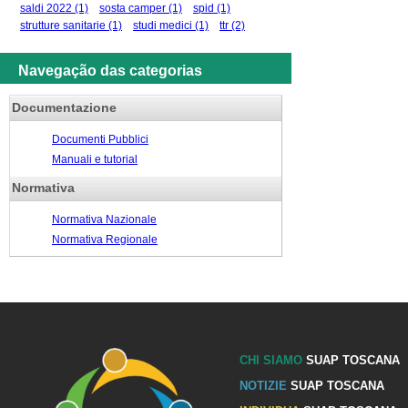
saldi 2022
(1)
sosta camper
(1)
spid
(1)
strutture sanitarie
(1)
studi medici
(1)
ttr
(2)
Navegação das categorias
Documentazione
Documenti Pubblici
Manuali e tutorial
Normativa
Normativa Nazionale
Normativa Regionale
CHI SIAMO
SUAP TOSCANA
NOTIZIE
SUAP TOSCANA