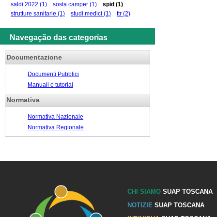
saldi 2022
(1)
sosta camper
(1)
spid
(1)
strutture sanitarie
(1)
studi medici
(1)
ttr
(2)
Navegação das categorias
Documentazione
Documenti Pubblici
Manuali e tutorial
Normativa
Normativa Nazionale
Normativa Regionale
CHI SIAMO
SUAP TOSCANA
NOTIZIE
SUAP TOSCANA