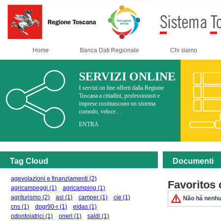
Home
Banca Dati Regionale
Chi siamo
SERVIZI ONLINE
I servizi on line offerti dalla Regione
Toscana a cittadini, professionisti e
imprese costituiscono un sistema
comodo, veloce....
ENTRA
Tag Cloud
Documenti
agevolazioni e finanziamenti
(2)
Favoritos
agricampeggi
(1)
agricamping
(1)
agriturismo
(2)
asl
(1)
camper
(1)
cie
(1)
Não há nenhu
cns
(1)
dpgr90-r
(1)
eidas
(1)
odontoiatrici
(1)
oneri
(1)
saldi
(1)