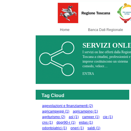
Home
Banca Dati Regionale
SERVIZI ONL
I servizi on line offerti dalla Regio
Toscana a cittadini, professionisti e
imprese costituiscono un sistema
comodo, veloce....
ENTRA
Tag Cloud
agevolazioni e finanziamenti
(2)
agricampeggi
(1)
agricamping
(1)
agriturismo
(2)
asl
(1)
camper
(1)
cie
(1)
cns
(1)
dpgr90-r
(1)
eidas
(1)
odontoiatrici
(1)
oneri
(1)
saldi
(1)