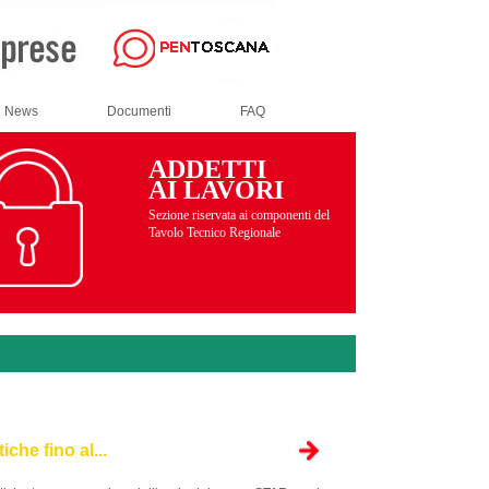
News
Documenti
FAQ
ADDETTI
AI LAVORI
Sezione riservata ai componenti del
Tavolo Tecnico Regionale
che fino al...