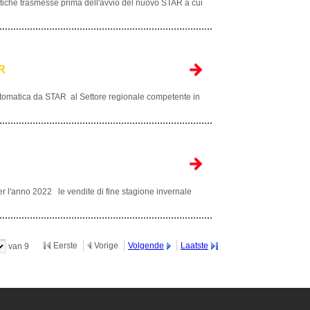
atiche trasmesse prima dell'avvio del nuovo STAR a cui
AR
 automatica da STAR al Settore regionale competente in
r l'anno 2022 le vendite di fine stagione invernale
Eerste
Vorige
Volgende
Laatste
van 9