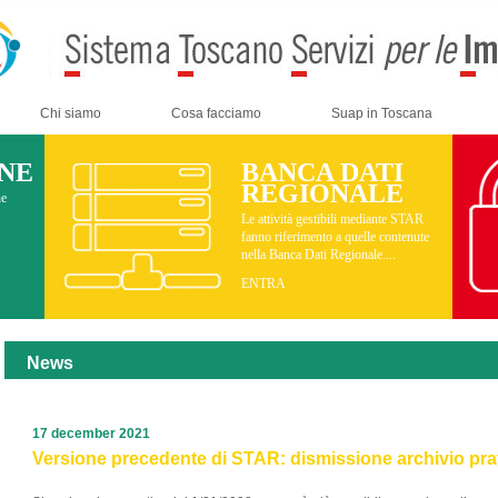
Chi siamo
Cosa facciamo
Suap in Toscana
INE
BANCA DATI
REGIONALE
ne
Le attività gestibili mediante STAR
fanno riferimento a quelle contenute
nella Banca Dati Regionale....
ENTRA
News
17 december 2021
Versione precedente di STAR: dismissione archivio prati