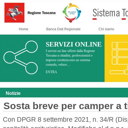
Home
Banca Dati Regionale
Chi siamo
SERVIZI ONLINE
I servizi on line offerti dalla Regione
Toscana a cittadini, professionisti e
imprese costituiscono un sistema
comodo, veloce....
ENTRA
Notizie
Sosta breve per camper a ti
Con DPGR 8 settembre 2021, n. 34/R (Dispo