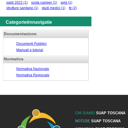
saldi 2022
(1)
sosta camper
(1)
spid
(1)
strutture sanitarie
(1)
studi medici
(1)
ttr
(2)
Categorieënnavigatie
Documentazione
Documenti Pubblici
Manuali e tutorial
Normativa
Normativa Nazionale
Normativa Regionale
CHI SIAMO
SUAP TOSCANA
NOTIZIE
SUAP TOSCANA