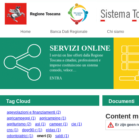
Home
Banca Dati Regionale
Chi siamo
SERVIZI ONLINE
I servizi on line offerti dalla Regione
Toscana a cittadini, professionisti e
imprese costituiscono un sistema
comodo, veloce....
ENTRA
Tag Cloud
Documenti
agevolazioni e finanziamenti
(2)
Content m
agricampeggi
(1)
agricamping
(1)
agriturismo
(2)
asl
(1)
camper
(1)
cie
(1)
Er zijn geen r
cns
(1)
dpgr90-r
(1)
eidas
(1)
odontoiatrici
(1)
oneri
(1)
saldi
(1)