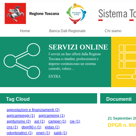
Home
Banca Dati Regionale
Chi siamo
SERVIZI ONLINE
I servizi on line offerti dalla Regione
Toscana a cittadini, professionisti e
imprese costituiscono un sistema
comodo, veloce....
ENTRA
Tag Cloud
Documenti
agevolazioni e finanziamenti
(2)
agricampeggi
(1)
agricamping
(1)
21 September 2
agriturismo
(2)
asl
(1)
camper
(1)
cie
(1)
DPGR n. 90/R
cns
(1)
dpgr90-r
(1)
eidas
(1)
odontoiatrici
(1)
oneri
(1)
saldi
(1)