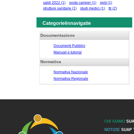
saldi 2022
(1)
sosta camper
(1)
spid
(1)
strutture sanitarie
(1)
studi medici
(1)
ttr
(2)
Categorieënnavigatie
Documentazione
Documenti Pubblici
Manuali e tutorial
Normativa
Normativa Nazionale
Normativa Regionale
CHI SIAMO
SUA
NOTIZIE
SUAP 