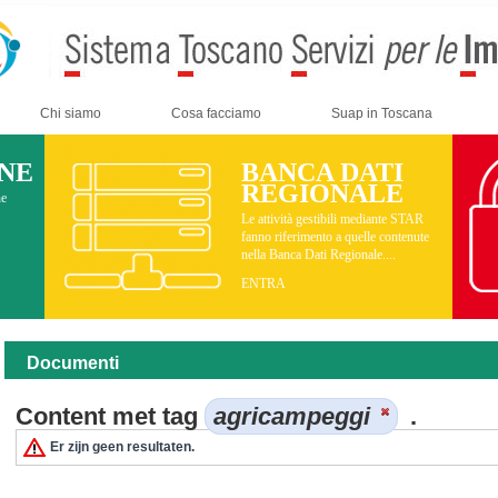
Chi siamo
Cosa facciamo
Suap in Toscana
INE
BANCA DATI
REGIONALE
ne
Le attività gestibili mediante STAR
fanno riferimento a quelle contenute
nella Banca Dati Regionale....
ENTRA
Documenti
Content met tag
agricampeggi
.
Er zijn geen resultaten.