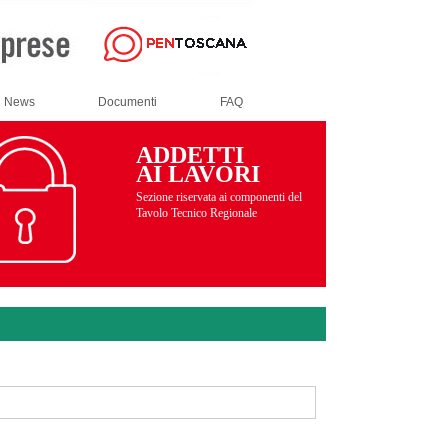
News
Documenti
FAQ
ADDETTI
AI LAVORI
Sezione riservata ai componenti del
Tavolo Tecnico Regionale