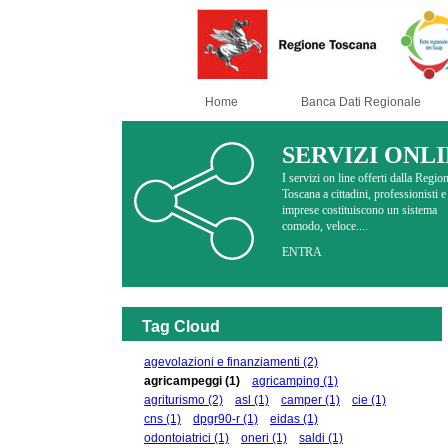
Home
Banca Dati Regionale
SERVIZI ONL
I servizi on line offerti dalla Regio
Toscana a cittadini, professionisti e
imprese costituiscono un sistema
comodo, veloce....
ENTRA
Tag Cloud
agevolazioni e finanziamenti
(2)
agricampeggi
(1)
agricamping
(1)
agriturismo
(2)
asl
(1)
camper
(1)
cie
(1)
cns
(1)
dpgr90-r
(1)
eidas
(1)
odontoiatrici
(1)
oneri
(1)
saldi
(1)