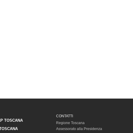
CONTATTI
P TOSCANA
Regione Toscana
TOSCANA
Assessorato alla Presidenza