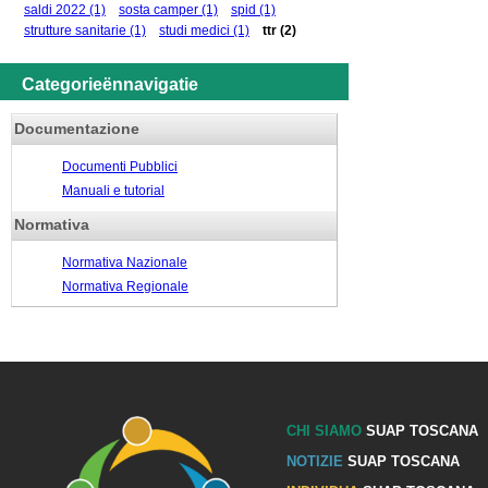
saldi 2022
(1)
sosta camper
(1)
spid
(1)
strutture sanitarie
(1)
studi medici
(1)
ttr
(2)
Categorieënnavigatie
Documentazione
Documenti Pubblici
Manuali e tutorial
Normativa
Normativa Nazionale
Normativa Regionale
CHI SIAMO
SUAP TOSCANA
NOTIZIE
SUAP TOSCANA