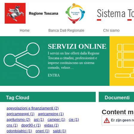
Home
Banca Dati Regionale
Chi siamo
SERVIZI ONLINE
I servizi on line offerti dalla Regione
Toscana a cittadini, professionisti e
imprese costituiscono un sistema
comodo, veloce....
ENTRA
Tag Cloud
Documenti
agevolazioni e finanziamenti
(2)
Content m
agricampeggi
(1)
agricamping
(1)
agriturismo
(2)
asl
(1)
camper
(1)
cie
(1)
Er zijn geen r
cns
(1)
dpgr90-r
(1)
eidas
(1)
odontoiatrici
(1)
oneri
(1)
saldi
(1)