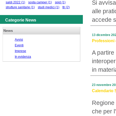
Si avvisa
saldi 2022
(1)
sosta camper
(1)
spid
(1)
strutture sanitarie
(1)
studi medici
(1)
ttr
(2)
alle prat
accede su
Categorie News
News
13 dicembre 20
Avvisi
Professioni 
Eventi
Imprese
A partire
In evidenza
interope
in materi
23 novembre 20
Calendario 
Regione 
che per l