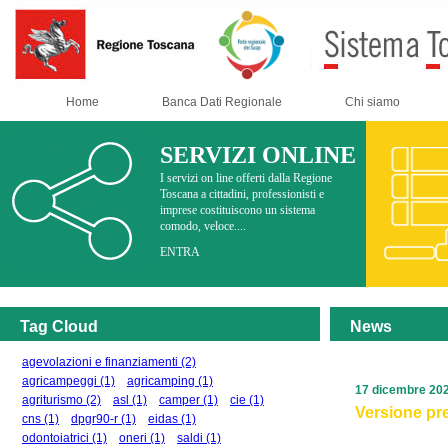
Home
Banca Dati Regionale
Chi siamo
SERVIZI ONLINE
I servizi on line offerti dalla Regione
Toscana a cittadini, professionisti e
imprese costituiscono un sistema
comodo, veloce....
ENTRA
Tag Cloud
News
agevolazioni e finanziamenti
(2)
agricampeggi
(1)
agricamping
(1)
17 dicembre 20
agriturismo
(2)
asl
(1)
camper
(1)
cie
(1)
Versione pre
cns
(1)
dpgr90-r
(1)
eidas
(1)
odontoiatrici
(1)
oneri
(1)
saldi
(1)