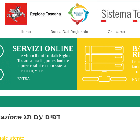
Home
Banca Dati Regionale
SERVIZI ONLINE
I servizi on line offerti dalla Regione
Toscana a cittadini, professionisti e
imprese costituiscono un sistema
comodo, veloce....
ENTRA
Documenti
דפים עם תג
Documentazione
.
08 יוני 2021
STAR - Manuale utente