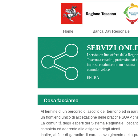
Home
Banca Dati Regionale
SERVIZI ONL
I servizi on line offerti dalla Regio
Toscana a cittadini, professionisti e
imprese costituiscono un sistema
comodo, veloce....
ENTRA
Cosa facciamo
Al termine di un percorso di ascolto del territorio ed in 
un front end unico di accettazione delle pratiche SUAP che
La comunità degli esperti del Sistema Regionale Toscano 
completa ed aderente alle esigenze degli utenti.
Inoltre, al fine di garantire il corretto svolgimento della