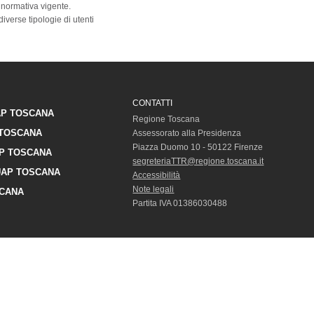
 normativa vigente.
diverse tipologie di utenti
CONTATTI
P TOSCANA
Regione Toscana
TOSCANA
Assessorato alla Presidenza
Piazza Duomo 10 - 50122 Firenze
P TOSCANA
segreteriaTTR@regione.toscana.it
AP TOSCANA
Accessibilità
Note legali
CANA
Partita IVA 01386030488