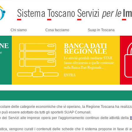
Chi siamo
Cosa facciamo
Suap in Toscana
INE
BANCA DATI
REGIONALE
ne
Le attività gestibili mediante STAR
fanno riferimento a quelle contenute
nella Banca Dati Regionale....
ENTRA
particolare delle categorie economiche che vi operano, la Regione Toscana ha realiz
 può essere adottato da tutti gli sportelli SUAP Comunali.
dei Servizi alle imprese opera per l'aggiornamento continuo delle attività della
B
 pratica, vengono curati i contenuti delle schede che il sistema propone in fase di a