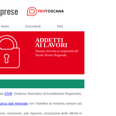
News
Documenti
FAQ
ADDETTI
AI LAVORI
Sezione riservata ai componenti del
Tavolo Tecnico Regionale
zato
STAR
(Sistema Telematico di Accettazione Regionale),
anca dati regionale
con l'obiettivo di renderla sempre più
vvio, variazione, sub ingresso, cessazione delle attività in