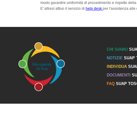
modo garantire uniformità di procedimento e rispetto della
E' altresì attivo il
servizio di
help desk
per l'assistenza alle 
CHI SIAMO
SUA
NOTIZIE
SUAP 
INDIVIDUA
SUA
DOCUMENTI
SU
FAQ
SUAP TOS