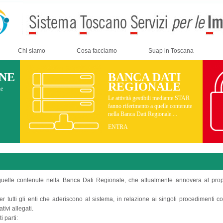
Chi siamo
Cosa facciamo
Suap in Toscana
INE
BANCA DATI
REGIONALE
ne
Le attività gestibili mediante STAR
fanno riferimento a quelle contenute
nella Banca Dati Regionale....
ENTRA
 quelle contenute nella Banca Dati Regionale, che attualmente annovera al propr
r tutti gli enti che aderiscono al sistema, in relazione ai singoli procedimenti c
ivi allegati.
 parti: