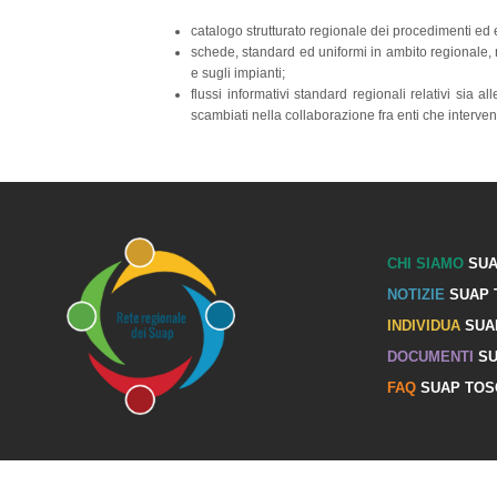
catalogo strutturato regionale dei procedimenti e
schede, standard ed uniformi in ambito regionale, 
e sugli impianti;
flussi informativi standard regionali relativi sia 
scambiati nella collaborazione fra enti che interv
CHI SIAMO
SUA
NOTIZIE
SUAP 
INDIVIDUA
SUA
DOCUMENTI
SU
FAQ
SUAP TOS