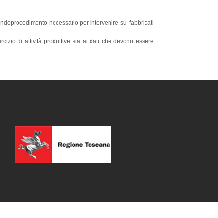
 endoprocedimento necessario per intervenire sui fabbricati
rcizio di attività produttive sia ai dati che devono essere