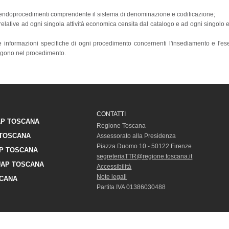
d endoprocedimenti comprendente il sistema di denominazione e codificazione;
relative ad ogni singola attività economica censita dal catalogo e ad ogni singolo
alle informazioni specifiche di ogni procedimento concernenti l'insediamento e l'ese
engono nel procedimento.
CONTATTI
P TOSCANA
Regione Toscana
TOSCANA
Assessorato alla Presidenza
Piazza Duomo 10 - 50122 Firenze
P TOSCANA
segreteriaTTR@regione.toscana.it
AP TOSCANA
Accessibilità
Note legali
CANA
Partita IVA 01386030488