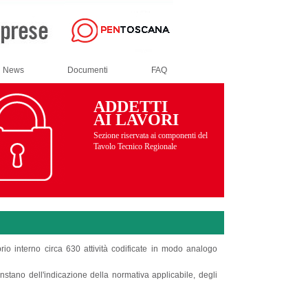
News
Documenti
FAQ
ADDETTI
AI LAVORI
Sezione riservata ai componenti del
Tavolo Tecnico Regionale
io interno circa 630 attività codificate in modo analogo
onstano dell'indicazione della normativa applicabile, degli