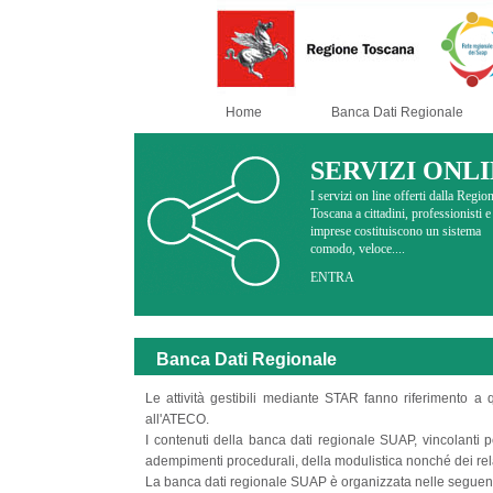
Home
Banca Dati Regionale
SERVIZI ONL
I servizi on line offerti dalla Regio
Toscana a cittadini, professionisti e
imprese costituiscono un sistema
comodo, veloce....
ENTRA
Banca Dati Regionale
Le attività gestibili mediante STAR fanno riferimento a
all'ATECO.
I contenuti della banca dati regionale SUAP, vincolanti pe
adempimenti procedurali, della modulistica nonché dei relat
La banca dati regionale SUAP è organizzata nelle seguenti