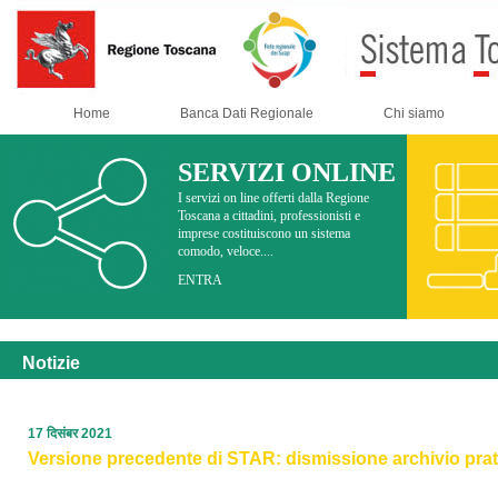
Home
Banca Dati Regionale
Chi siamo
SERVIZI ONLINE
I servizi on line offerti dalla Regione
Toscana a cittadini, professionisti e
imprese costituiscono un sistema
comodo, veloce....
ENTRA
Notizie
17 दिसंबर 2021
Versione precedente di STAR: dismissione archivio pratic