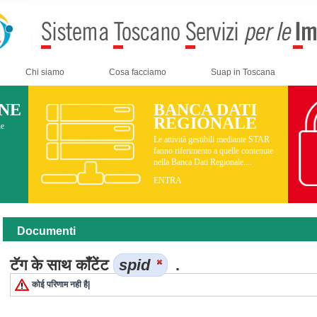
Chi siamo
Cosa facciamo
Suap in Toscana
INE
BANCA DATI
REGIONALE
ne
Le attività gestibili mediante STAR
fanno riferimento a quelle contenute
nella Banca Dati Regionale....
ENTRA
Documenti
टॅग के साथ कॉंटेंट
spid
.
कोई परिणाम नही है|