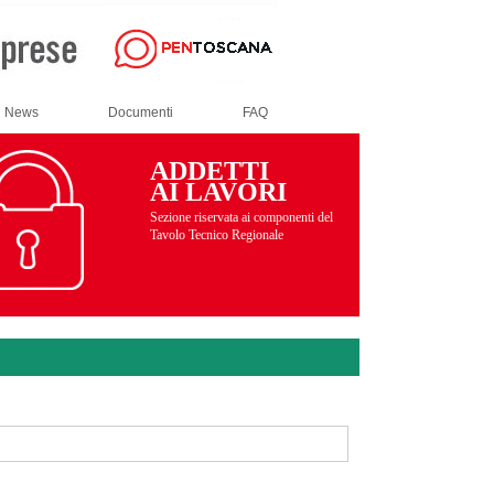
News
Documenti
FAQ
ADDETTI
AI LAVORI
Sezione riservata ai componenti del
Tavolo Tecnico Regionale