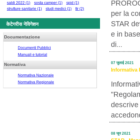
PROROGA
saldi 2022
(1)
sosta camper
(1)
spid
(1)
strutture sanitarie
(1)
studi medici
(1)
ttr
(2)
per la c
STAR deve
केटेगरीस नेविगेशन
e in base
Documentazione
di...
Documenti Pubblici
Manuali e tutorial
07 जुलाई 2021
Normativa
Informativa 
Normativa Nazionale
Normativa Regionale
Informati
"Regolam
descrive 
accedono
08 जून 2021