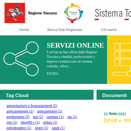
Home
Banca Dati Regionale
Chi siamo
SERVIZI ONLINE
I servizi on line offerti dalla Regione
Toscana a cittadini, professionisti e
imprese costituiscono un sistema
comodo, veloce....
ENTRA
Tag Cloud
Documenti
agevolazioni e finanziamenti
(2)
agricampeggi
(1)
agricamping
(1)
21 सितंबर 2021
agriturismo
(2)
asl
(1)
camper
(1)
cie
(1)
DPGR n. 90/R
cns
(1)
dpgr90-r
(1)
eidas
(1)
odontoiatrici
(1)
oneri
(1)
saldi
(1)