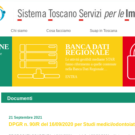
Chi siamo
Cosa facciamo
Suap in Toscana
INE
BANCA DATI
REGIONALE
ne
Le attività gestibili mediante STAR
fanno riferimento a quelle contenute
nella Banca Dati Regionale....
ENTRA
Documenti
21 Septembre 2021
DPGR n. 90/R del 16/09/2020 per Studi medici/odontoiatri