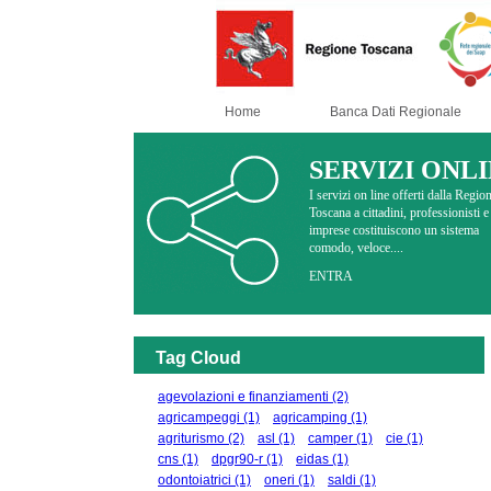
Home
Banca Dati Regionale
SERVIZI ONL
I servizi on line offerti dalla Regio
Toscana a cittadini, professionisti e
imprese costituiscono un sistema
comodo, veloce....
ENTRA
Tag Cloud
agevolazioni e finanziamenti
(2)
agricampeggi
(1)
agricamping
(1)
agriturismo
(2)
asl
(1)
camper
(1)
cie
(1)
cns
(1)
dpgr90-r
(1)
eidas
(1)
odontoiatrici
(1)
oneri
(1)
saldi
(1)