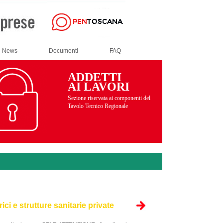
News
Documenti
FAQ
ADDETTI
AI LAVORI
Sezione riservata ai componenti del
Tavolo Tecnico Regionale
ci e strutture sanitarie private