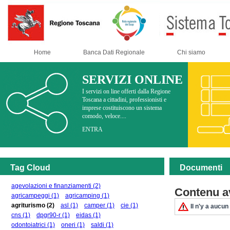
Home
Banca Dati Regionale
Chi siamo
SERVIZI ONLINE
I servizi on line offerti dalla Regione
Toscana a cittadini, professionisti e
imprese costituiscono un sistema
comodo, veloce....
ENTRA
Tag Cloud
Documenti
agevolazioni e finanziamenti
(2)
Contenu av
agricampeggi
(1)
agricamping
(1)
agriturismo
(2)
asl
(1)
camper
(1)
cie
(1)
Il n'y a aucun
cns
(1)
dpgr90-r
(1)
eidas
(1)
odontoiatrici
(1)
oneri
(1)
saldi
(1)