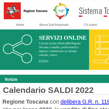
Home
Banca Dati Regionale
Chi siamo
SERVIZI ONLINE
I servizi on line offerti dalla Regione
Toscana a cittadini, professionisti e
imprese costituiscono un sistema
comodo, veloce....
ENTRA
Notizie
Calendario SALDI 2022
Regione Toscana
con
delibera G.R. n. 11