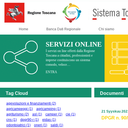
Home
Banca Dati Regionale
Chi siamo
SERVIZI ONLINE
I servizi on line offerti dalla Regione
Toscana a cittadini, professionisti e
imprese costituiscono un sistema
comodo, veloce....
ENTRA
Tag Cloud
Documenti
agevolazioni e finanziamenti
(2)
agricampeggi
(1)
agricamping
(1)
21 Syyskuu 202
agriturismo
(2)
asl
(1)
camper
(1)
cie
(1)
DPGR n. 90/R
cns
(1)
dpgr90-r
(1)
eidas
(1)
odontoiatrici
(1)
oneri
(1)
saldi
(1)