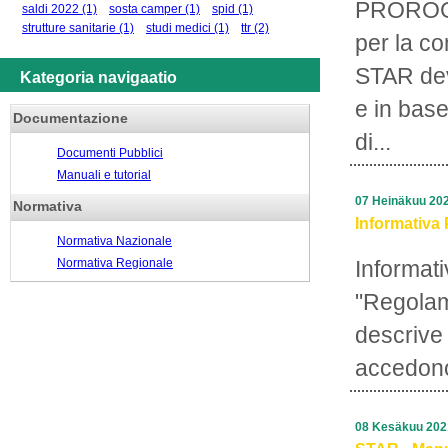
PROROGA
saldi 2022
(1)
sosta camper
(1)
spid
(1)
strutture sanitarie
(1)
studi medici
(1)
ttr
(2)
per la c
STAR deve
Kategoria navigaatio
e in base
Documentazione
di...
Documenti Pubblici
Manuali e tutorial
07 Heinäkuu 20
Normativa
Informativa 
Normativa Nazionale
Normativa Regionale
Informati
"Regolam
descrive 
accedono
08 Kesäkuu 202