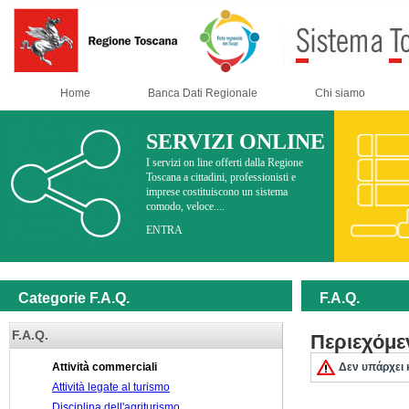
Home
Banca Dati Regionale
Chi siamo
SERVIZI ONLINE
I servizi on line offerti dalla Regione
Toscana a cittadini, professionisti e
imprese costituiscono un sistema
comodo, veloce....
ENTRA
Categorie F.A.Q.
F.A.Q.
F.A.Q.
Περιεχόμε
Attività commerciali
Δεν υπάρχει 
Attività legate al turismo
Disciplina dell'agriturismo