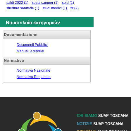
saldi 2022
(1)
sosta camper
(1)
spid
(1)
strutture sanitarie
(1)
studi medici
(1)
ttr
(2)
Ναυσιπλοΐα κατηγοριών
Documentazione
Documenti Pubblici
Manuali e tutorial
Normativa
Normativa Nazionale
Normativa Regionale
CHI SIAMO
SUAP TOSCANA
NOTIZIE
SUAP TOSCANA