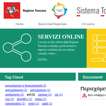
Home
Banca Dati Regionale
Chi siamo
SERVIZI ONLINE
I servizi on line offerti dalla Regione
Toscana a cittadini, professionisti e
imprese costituiscono un sistema
comodo, veloce....
ENTRA
Tag Cloud
Documenti
agevolazioni e finanziamenti
(2)
Περιεχόμε
agricampeggi
(1)
agricamping
(1)
agriturismo
(2)
asl
(1)
camper
(1)
cie
(1)
Δεν υπάρχει 
cns
(1)
dpgr90-r
(1)
eidas
(1)
odontoiatrici
(1)
oneri
(1)
saldi
(1)