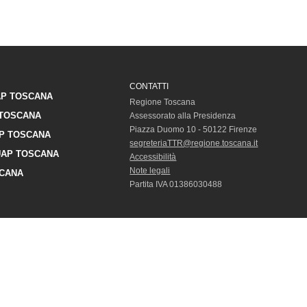
CONTATTI
P TOSCANA
Regione Toscana
TOSCANA
Assessorato alla Presidenza
Piazza Duomo 10 - 50122 Firenze
P TOSCANA
segreteriaTTR@regione.toscana.it
AP TOSCANA
Accessibilità
Note legali
CANA
Partita IVA 01386030488