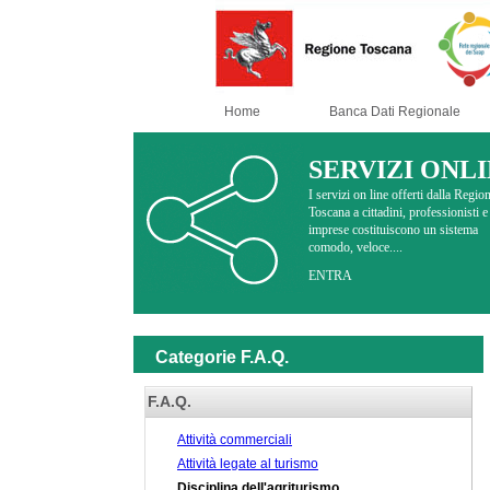
Home
Banca Dati Regionale
SERVIZI ONL
I servizi on line offerti dalla Regio
Toscana a cittadini, professionisti e
imprese costituiscono un sistema
comodo, veloce....
ENTRA
Categorie F.A.Q.
F.A.Q.
Attività commerciali
Attività legate al turismo
Disciplina dell'agriturismo