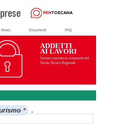
News
Documenti
FAQ
ADDETTI
AI LAVORI
Sezione riservata ai componenti del
Tavolo Tecnico Regionale
iturismo
.