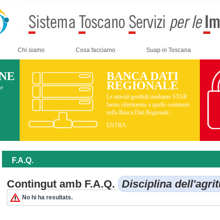
Chi siamo
Cosa facciamo
Suap in Toscana
INE
BANCA DATI
REGIONALE
ne
Le attività gestibili mediante STAR
fanno riferimento a quelle contenute
nella Banca Dati Regionale....
ENTRA
F.A.Q.
Contingut amb F.A.Q.
Disciplina dell'agr
No hi ha resultats.