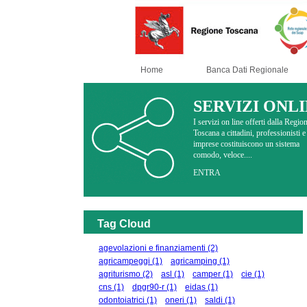
Home
Banca Dati Regionale
SERVIZI ONL
I servizi on line offerti dalla Regio
Toscana a cittadini, professionisti e
imprese costituiscono un sistema
comodo, veloce....
ENTRA
Tag Cloud
agevolazioni e finanziamenti
(2)
agricampeggi
(1)
agricamping
(1)
agriturismo
(2)
asl
(1)
camper
(1)
cie
(1)
cns
(1)
dpgr90-r
(1)
eidas
(1)
odontoiatrici
(1)
oneri
(1)
saldi
(1)