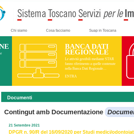
Chi siamo
Cosa facciamo
Suap in Toscana
INE
BANCA DATI
REGIONALE
ne
Le attività gestibili mediante STAR
fanno riferimento a quelle contenute
nella Banca Dati Regionale....
ENTRA
Documenti
Contingut amb Documentazione
Documen
21 Setembre 2021
DPGR n. 90/R del 16/09/2020 per Studi medici/odontoiatri