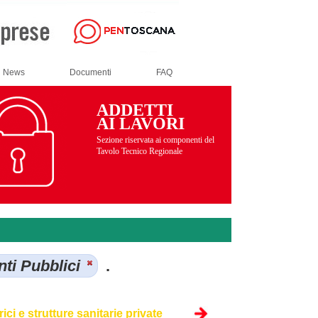
News
Documenti
FAQ
ADDETTI
AI LAVORI
Sezione riservata ai componenti del
Tavolo Tecnico Regionale
ti Pubblici
.
ci e strutture sanitarie private