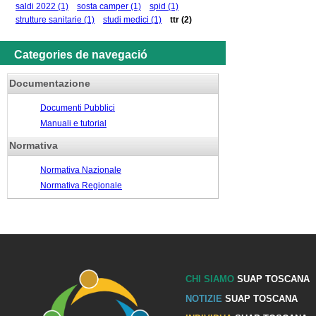
saldi 2022
(1)
sosta camper
(1)
spid
(1)
strutture sanitarie
(1)
studi medici
(1)
ttr
(2)
Categories de navegació
Documentazione
Documenti Pubblici
Manuali e tutorial
Normativa
Normativa Nazionale
Normativa Regionale
CHI SIAMO
SUAP TOSCANA
NOTIZIE
SUAP TOSCANA