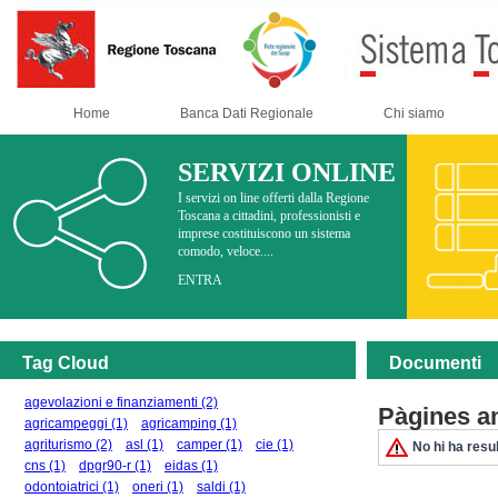
Home
Banca Dati Regionale
Chi siamo
SERVIZI ONLINE
I servizi on line offerti dalla Regione
Toscana a cittadini, professionisti e
imprese costituiscono un sistema
comodo, veloce....
ENTRA
Tag Cloud
Documenti
agevolazioni e finanziamenti
(2)
Pàgines a
agricampeggi
(1)
agricamping
(1)
agriturismo
(2)
asl
(1)
camper
(1)
cie
(1)
No hi ha resul
cns
(1)
dpgr90-r
(1)
eidas
(1)
odontoiatrici
(1)
oneri
(1)
saldi
(1)