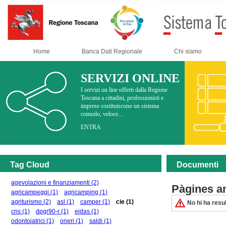
Home
Banca Dati Regionale
Chi siamo
SERVIZI ONLINE
I servizi on line offerti dalla Regione
Toscana a cittadini, professionisti e
imprese costituiscono un sistema
comodo, veloce....
ENTRA
Tag Cloud
Documenti
agevolazioni e finanziamenti
(2)
Pàgines a
agricampeggi
(1)
agricamping
(1)
agriturismo
(2)
asl
(1)
camper
(1)
cie
(1)
No hi ha resul
cns
(1)
dpgr90-r
(1)
eidas
(1)
odontoiatrici
(1)
oneri
(1)
saldi
(1)