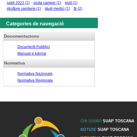
saldi 2022
(1)
sosta camper
(1)
spid
(1)
strutture sanitarie
(1)
studi medici
(1)
ttr
(2)
Categories de navegació
Documentazione
Documenti Pubblici
Manuali e tutorial
Normativa
Normativa Nazionale
Normativa Regionale
CHI SIAMO
SUAP TOSCANA
NOTIZIE
SUAP TOSCANA