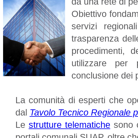
da una rete di pe
Obiettivo fondam
servizi regiona
trasparenza delle
procedimenti, d
utilizzare per
conclusione dei 
La comunità di esperti che op
dal
Tavolo Tecnico Regionale pe
Le
strutture telematiche
sono co
portali comunali SUAP, oltre ch