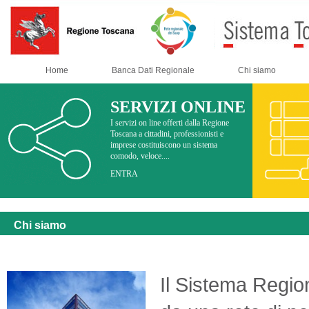
Home
Banca Dati Regionale
Chi siamo
SERVIZI ONLINE
I servizi on line offerti dalla Regione
Toscana a cittadini, professionisti e
imprese costituiscono un sistema
comodo, veloce....
ENTRA
Chi siamo
Il Sistema Region