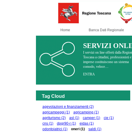
Home
Banca Dati Regionale
SERVIZI ONL
I servizi on line offerti dalla Regio
Toscana a cittadini, professionisti e
imprese costituiscono un sistema
comodo, veloce....
ENTRA
Tag Cloud
agevolazioni e finanziamenti
(2)
agricampeggi
(1)
agricamping
(1)
agriturismo
(2)
asl
(1)
camper
(1)
cie
(1)
cns
(1)
dpgr90-r
(1)
eidas
(1)
odontoiatrici
(1)
oneri
(1)
saldi
(1)