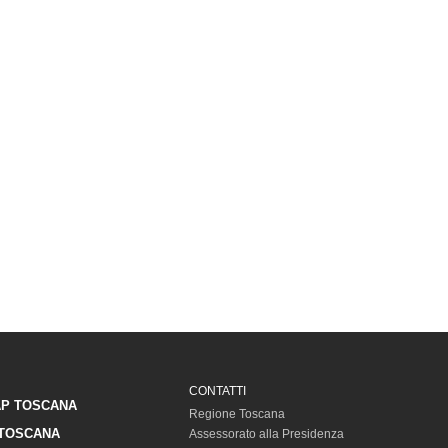
CONTATTI
P TOSCANA
Regione Toscana
TOSCANA
Assessorato alla Presidenza