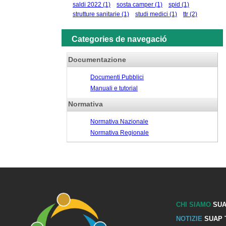
saldi 2022
(1)
sosta camper
(1)
spid
(1)
strutture sanitarie
(1)
studi medici
(1)
ttr
(2)
Categories de navegació
Documentazione
Documenti Pubblici
Manuali e tutorial
Normativa
Normativa Nazionale
Normativa Regionale
CHI SIAMO
SUA
NOTIZIE
SUAP 