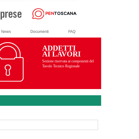
News
Documenti
FAQ
ADDETTI
AI LAVORI
Sezione riservata ai componenti del
Tavolo Tecnico Regionale