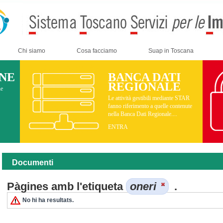
Chi siamo
Cosa facciamo
Suap in Toscana
INE
BANCA DATI
REGIONALE
ne
Le attività gestibili mediante STAR
fanno riferimento a quelle contenute
nella Banca Dati Regionale....
ENTRA
Documenti
Pàgines amb l'etiqueta
oneri
.
No hi ha resultats.