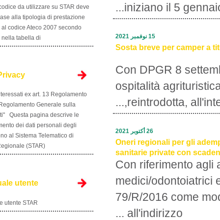
iniziano
ATTENZIONE : Il codice da utilizzare su STAR deve
essere scelto in base alla tipologia di prestazione
erogata e in base al codice Ateco 2007 secondo
15 نوفمبر 2021
quanto riportato nella tabella di...
Sosta breve 
Con DPGR
Informativa Privacy
ospitalit
Informativa agli interessati ex art. 13 Regolamento
reintrod
UE n. 679/2016 "Regolamento Generale sulla
protezione dei dati" Questa pagina descrive le
modalità di trattamento dei dati personali degli
26 أكتوبر 2021
utenti che accedono al Sistema Telematico di
Oneri region
Accettazione Regionale (STAR). ...
sanitarie pr
Con rifer
medici/od
STAR - Manuale utente
79/R/201
Scarica il manuale utente STAR
all'indiri