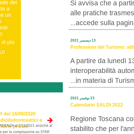
Si avvisa
La rete regionale dei
SUAP mette a
alle prat
disposizione un
servizio
accede 
di Help Desk
Tecnico.
13 ديسمبر 2021
Per saperne di più
Professioni 
clicca QUI
A partire
interope
in mate
Documenti
23 نوفمبر 2021
Calendario 
DPGR n. 90/R del 16/09/2020
Regione 
per Studi medici/odontoiatrici e
PROROGATA SCADENZA al 2/11/2021 anziché al
strutture sanitarie private
stabilito
30/09/2021 – Note per la compilazione su STAR