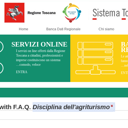
Home
Banca Dati Regionale
SERVIZI ONLINE
I servizi on line offerti dalla Regione
Toscana a cittadini, professionisti e
imprese costituiscono un sistema
comodo, veloce....
ENTRA
F.A.Q.
.
Content with F.A.Q.
Disciplina dell'agrit