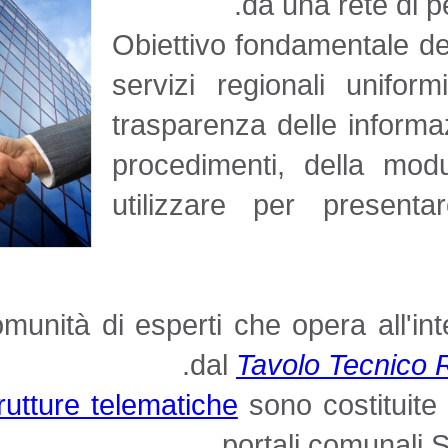
da una 
Obiettivo fondam
servizi regiona
trasparenza delle
procedimenti, d
utilizzare per
La comunità di esperti che op
.
dal
Tavolo 
Le
strutture telematiche
sono co
portali 