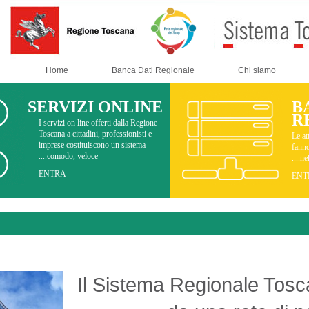
Home
Banca Dati Regionale
SERVIZI ONLINE
I servizi on line offerti dalla Regione
Toscana a cittadini, professionisti e
imprese costituiscono un sistema
comodo, veloce....
ENTRA
Chi siamo
Il Sistema Region