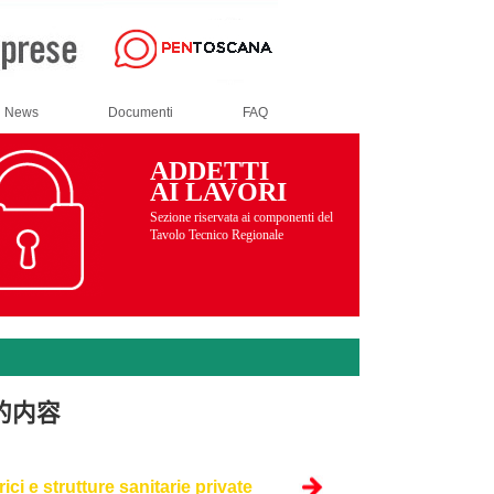
News
Documenti
FAQ
ADDETTI
AI LAVORI
Sezione riservata ai componenti del
Tavolo Tecnico Regionale
的内容
ci e strutture sanitarie private