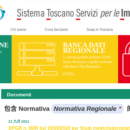
Chi siamo
Cosa facciamo
Suap in Toscana
INE
BANCA DATI
REGIONALE
ne
Le attività gestibili mediante STAR
fanno riferimento a quelle contenute
nella Banca Dati Regionale....
ENTRA
Documenti
包含 Normativa
Normativa Regionale
21 九月 2021
DPGR n. 90/R del 16/09/2020 per Studi medici/odontoiatri