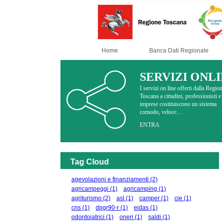
Home
Banca Dati Regionale
SERVIZI ONL
I servizi on line offerti dalla Regio
Toscana a cittadini, professionisti e
imprese costituiscono un sistema
comodo, veloce....
ENTRA
Tag Cloud
agevolazioni e finanziamenti
(2)
agricampeggi
(1)
agricamping
(1)
agriturismo
(2)
asl
(1)
camper
(1)
cie
(1)
cns
(1)
dpgr90-r
(1)
eidas
(1)
odontoiatrici
(1)
oneri
(1)
saldi
(1)