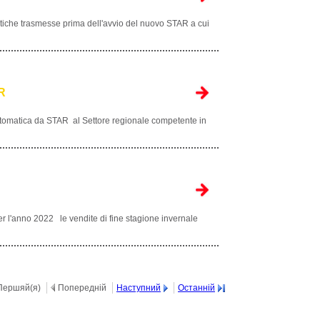
atiche trasmesse prima dell'avvio del nuovo STAR a cui
AR
 automatica da STAR al Settore regionale competente in
r l'anno 2022 le vendite di fine stagione invernale
Першяй(я)
Попередній
Наступний
Останній