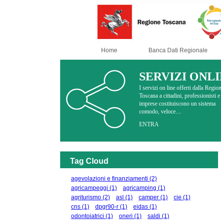
Home
Banca Dati Regionale
SERVIZI ONL
I servizi on line offerti dalla Regio
Toscana a cittadini, professionisti e
imprese costituiscono un sistema
comodo, veloce....
ENTRA
Tag Cloud
agevolazioni e finanziamenti
(2)
agricampeggi
(1)
agricamping
(1)
agriturismo
(2)
asl
(1)
camper
(1)
cie
(1)
cns
(1)
dpgr90-r
(1)
eidas
(1)
odontoiatrici
(1)
oneri
(1)
saldi
(1)