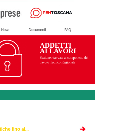
News
Documenti
FAQ
ADDETTI
AI LAVORI
Sezione riservata ai componenti del
Tavolo Tecnico Regionale
che fino al...