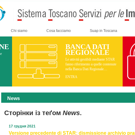
Chi siamo
Cosa facciamo
Suap in Toscana
INE
BANCA DATI
REGIONALE
ne
Le attività gestibili mediante STAR
fanno riferimento a quelle contenute
nella Banca Dati Regionale....
ENTRA
News
Сторінки із теґом
News
.
17 грудня 2021
Versione precedente di STAR: dismissione archivio prati