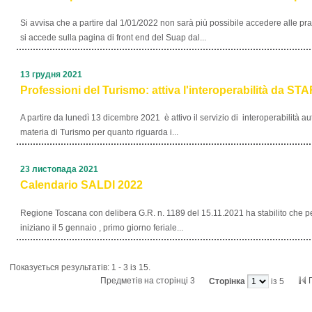
Si avvisa che a partire dal 1/01/2022 non sarà più possibile accedere alle pr
si accede sulla pagina di front end del Suap dal...
13 грудня 2021
Professioni del Turismo: attiva l'interoperabilità da ST
A partire da lunedì 13 dicembre 2021 è attivo il servizio di interoperabilità
materia di Turismo per quanto riguarda i...
23 листопада 2021
Calendario SALDI 2022
Regione Toscana con delibera G.R. n. 1189 del 15.11.2021 ha stabilito che pe
iniziano il 5 gennaio , primo giorno feriale...
Показується результатів: 1 - 3 із 15.
Предметів на сторінці 3
Сторінка
із 5