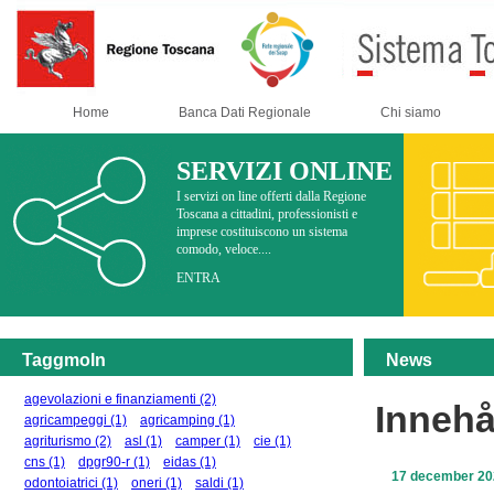
Home
Banca Dati Regionale
Chi siamo
SERVIZI ONLINE
I servizi on line offerti dalla Regione
Toscana a cittadini, professionisti e
imprese costituiscono un sistema
comodo, veloce....
ENTRA
Taggmoln
News
agevolazioni e finanziamenti
(2)
Inneh
agricampeggi
(1)
agricamping
(1)
agriturismo
(2)
asl
(1)
camper
(1)
cie
(1)
cns
(1)
dpgr90-r
(1)
eidas
(1)
17 december 20
odontoiatrici
(1)
oneri
(1)
saldi
(1)