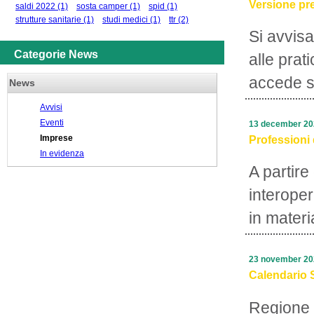
Versione pre
saldi 2022
(1)
sosta camper
(1)
spid
(1)
strutture sanitarie
(1)
studi medici
(1)
ttr
(2)
Si avvisa
Categorie News
alle prat
accede su
News
Avvisi
Eventi
13 december 20
Imprese
Professioni 
In evidenza
A partire
interope
in materi
23 november 20
Calendario 
Regione 