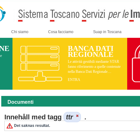
Chi siamo
Cosa facciamo
Suap in Toscana
INE
BANCA DATI
REGIONALE
ne
Le attività gestibili mediante STAR
fanno riferimento a quelle contenute
nella Banca Dati Regionale....
ENTRA
Documenti
Innehåll med tagg
ttr
.
Det saknas resultat.