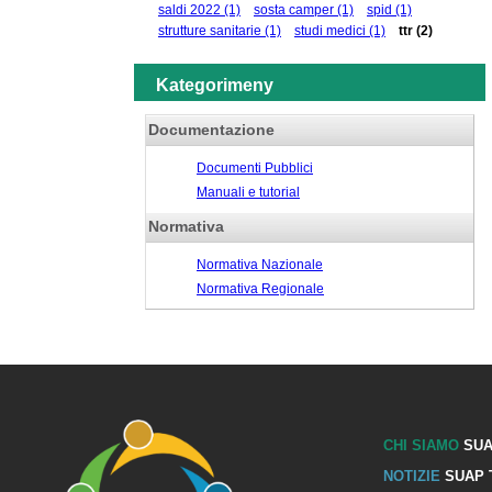
saldi 2022
(1)
sosta camper
(1)
spid
(1)
strutture sanitarie
(1)
studi medici
(1)
ttr
(2)
Kategorimeny
Documentazione
Documenti Pubblici
Manuali e tutorial
Normativa
Normativa Nazionale
Normativa Regionale
CHI SIAMO
SUA
NOTIZIE
SUAP 