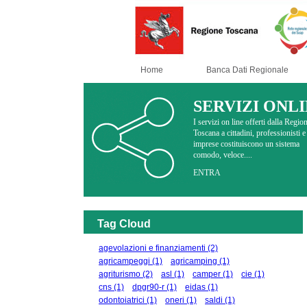
Home
Banca Dati Regionale
SERVIZI ONL
I servizi on line offerti dalla Regio
Toscana a cittadini, professionisti e
imprese costituiscono un sistema
comodo, veloce....
ENTRA
Tag Cloud
agevolazioni e finanziamenti
(2)
agricampeggi
(1)
agricamping
(1)
agriturismo
(2)
asl
(1)
camper
(1)
cie
(1)
cns
(1)
dpgr90-r
(1)
eidas
(1)
odontoiatrici
(1)
oneri
(1)
saldi
(1)