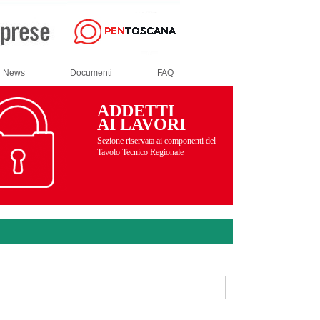
News
Documenti
FAQ
ADDETTI
AI LAVORI
Sezione riservata ai componenti del
Tavolo Tecnico Regionale