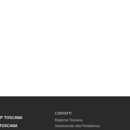
CONTATTI
P TOSCANA
Regione Toscana
TOSCANA
Assessorato alla Presidenza