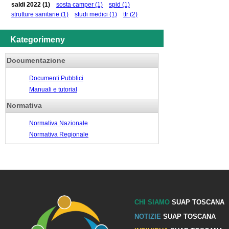
saldi 2022
(1)
sosta camper
(1)
spid
(1)
strutture sanitarie
(1)
studi medici
(1)
ttr
(2)
Kategorimeny
Documentazione
Documenti Pubblici
Manuali e tutorial
Normativa
Normativa Nazionale
Normativa Regionale
CHI SIAMO
SUAP TOSCANA
NOTIZIE
SUAP TOSCANA