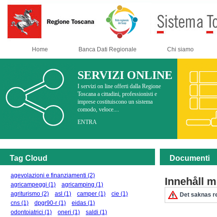
Home
Banca Dati Regionale
Chi siamo
SERVIZI ONLINE
I servizi on line offerti dalla Regione
Toscana a cittadini, professionisti e
imprese costituiscono un sistema
comodo, veloce....
ENTRA
Tag Cloud
Documenti
agevolazioni e finanziamenti
(2)
Innehåll 
agricampeggi
(1)
agricamping
(1)
agriturismo
(2)
asl
(1)
camper
(1)
cie
(1)
Det saknas re
cns
(1)
dpgr90-r
(1)
eidas
(1)
odontoiatrici
(1)
oneri
(1)
saldi
(1)