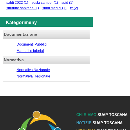
saldi 2022
(1)
sosta camper
(1)
spid
(1)
strutture sanitarie
(1)
studi medici
(1)
ttr
(2)
Kategorimeny
Documentazione
Documenti Pubblici
Manuali e tutorial
Normativa
Normativa Nazionale
Normativa Regionale
CHI SIAMO
SUAP TOSCANA
NOTIZIE
SUAP TOSCANA