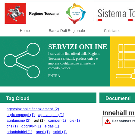
Home
Banca Dati Regionale
Chi siamo
SERVIZI ONLINE
I servizi on line offerti dalla Regione
Toscana a cittadini, professionisti e
imprese costituiscono un sistema
comodo, veloce....
ENTRA
Tag Cloud
Documenti
agevolazioni e finanziamenti
(2)
Innehåll 
agricampeggi
(1)
agricamping
(1)
agriturismo
(2)
asl
(1)
camper
(1)
cie
(1)
Det saknas re
cns
(1)
dpgr90-r
(1)
eidas
(1)
odontoiatrici
(1)
oneri
(1)
saldi
(1)