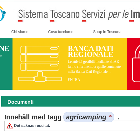
Chi siamo
Cosa facciamo
Suap in Toscana
INE
BANCA DATI
REGIONALE
ne
Le attività gestibili mediante STAR
fanno riferimento a quelle contenute
nella Banca Dati Regionale....
ENTRA
Documenti
Innehåll med tagg
agricamping
.
Det saknas resultat.