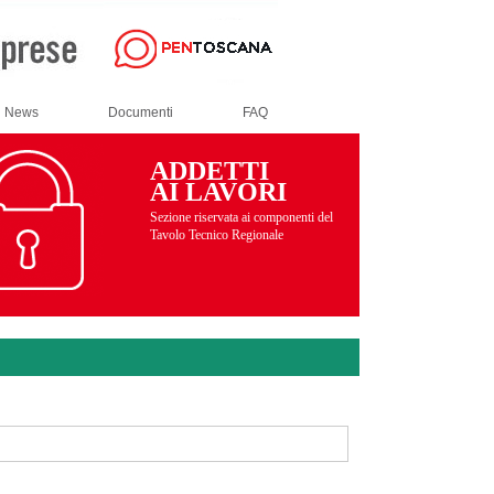
News
Documenti
FAQ
ADDETTI
AI LAVORI
Sezione riservata ai componenti del
Tavolo Tecnico Regionale