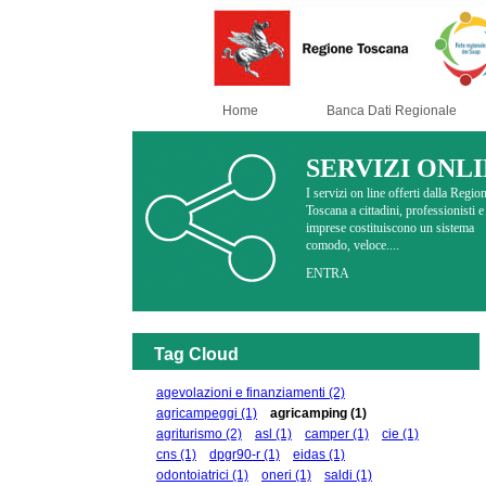
Home
Banca Dati Regionale
SERVIZI ONL
I servizi on line offerti dalla Regio
Toscana a cittadini, professionisti e
imprese costituiscono un sistema
comodo, veloce....
ENTRA
Tag Cloud
agevolazioni e finanziamenti
(2)
agricampeggi
(1)
agricamping
(1)
agriturismo
(2)
asl
(1)
camper
(1)
cie
(1)
cns
(1)
dpgr90-r
(1)
eidas
(1)
odontoiatrici
(1)
oneri
(1)
saldi
(1)