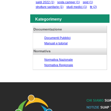
saldi 2022
(1)
sosta camper
(1)
spid
(1)
strutture sanitarie
(1)
studi medici
(1)
ttr
(2)
Kategorimeny
Documentazione
Documenti Pubblici
Manuali e tutorial
Normativa
Normativa Nazionale
Normativa Regionale
CHI SIAMO
SUA
NOTIZIE
SUAP 