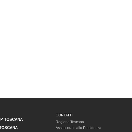
CONTATTI
P TOSCANA
Regione Toscana
TOSCANA
Assessorato alla Presidenza