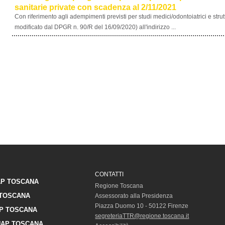
sanitarie private con scadenza al 2/11/2021
Con riferimento agli adempimenti previsti per studi medici/odontoiatrici e st
modificato dal DPGR n. 90/R del 16/09/2020) all'indirizzo ...
CONTATTI
P TOSCANA
Regione Toscana
TOSCANA
Assessorato alla Presidenza
Piazza Duomo 10 - 50122 Firenze
P TOSCANA
segreteriaTTR@regione.toscana.it
AP TOSCANA