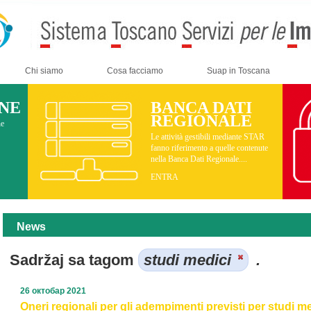
Chi siamo
Cosa facciamo
Suap in Toscana
INE
BANCA DATI
REGIONALE
ne
Le attività gestibili mediante STAR
fanno riferimento a quelle contenute
nella Banca Dati Regionale....
ENTRA
News
Sadržaj sa tagom
studi medici
.
26 октобар 2021
Oneri regionali per gli adempimenti previsti per studi me