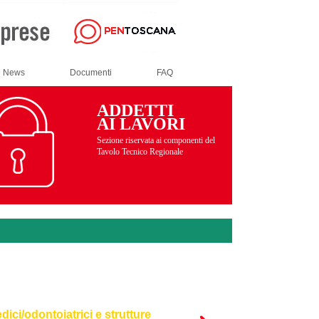
News
Documenti
FAQ
ADDETTI
AI LAVORI
Sezione riservata ai componenti del
Tavolo Tecnico Regionale
dici/odontoiatrici e strutture