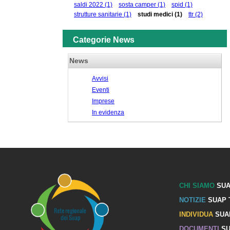
saldi 2022
(1)
sosta camper
(1)
spid
(1)
strutture sanitarie
(1)
studi medici
(1)
ttr
(2)
Categorie News
News
Avvisi
Eventi
Imprese
In evidenza
CHI SIAMO
SUA
NOTIZIE
SUAP 
INDIVIDUA
SUA
DOCUMENTI
SU