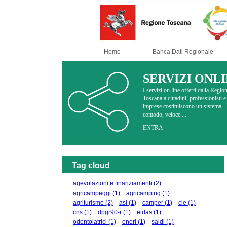
Home
Banca Dati Regionale
SERVIZI ONL
I servizi on line offerti dalla Regio
Toscana a cittadini, professionisti e
imprese costituiscono un sistema
comodo, veloce....
ENTRA
Tag cloud
agevolazioni e finanziamenti
(2)
agricampeggi
(1)
agricamping
(1)
agriturismo
(2)
asl
(1)
camper
(1)
cie
(1)
cns
(1)
dpgr90-r
(1)
eidas
(1)
odontoiatrici
(1)
oneri
(1)
saldi
(1)