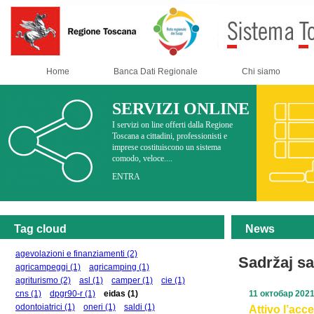
Home
Banca Dati Regionale
Chi siamo
SERVIZI ONLINE
I servizi on line offerti dalla Regione
Toscana a cittadini, professionisti e
imprese costituiscono un sistema
comodo, veloce....
ENTRA
Tag cloud
News
agevolazioni e finanziamenti
(2)
Sadržaj s
agricampeggi
(1)
agricamping
(1)
agriturismo
(2)
asl
(1)
camper
(1)
cie
(1)
cns
(1)
dpgr90-r
(1)
eidas
(1)
11 октобар 202
odontoiatrici
(1)
oneri
(1)
saldi
(1)
Attivo l’ac