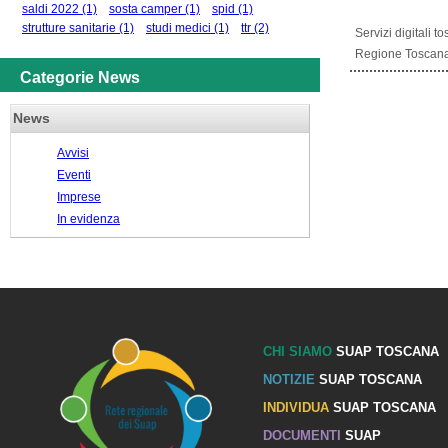
saldi 2022
(1)
sosta camper
(1)
spid
(1)
strutture sanitarie
(1)
studi medici
(1)
ttr
(2)
Servizi digitali 
Regione Toscana. 
Categorie News
News
Avvisi
Eventi
Imprese
In evidenza
CHI SIAMO
SUAP TOSCANA
NOTIZIE
SUAP TOSCANA
INDIVIDUA
SUAP TOSCANA
DOCUMENTI
SUAP