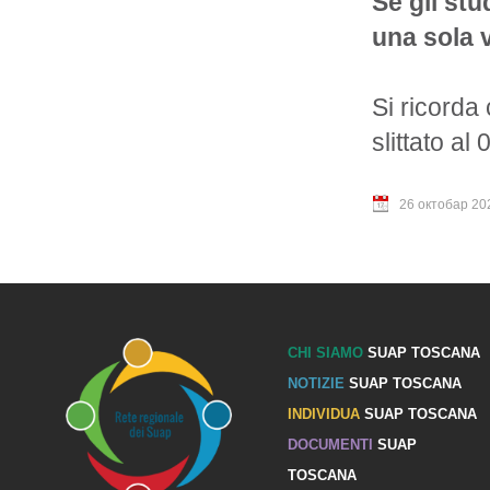
Se gli stu
una sola 
Si ricorda
slittato al
26 октобар 20
CHI SIAMO
SUAP TOSCANA
NOTIZIE
SUAP TOSCANA
INDIVIDUA
SUAP TOSCANA
DOCUMENTI
SUAP
TOSCANA