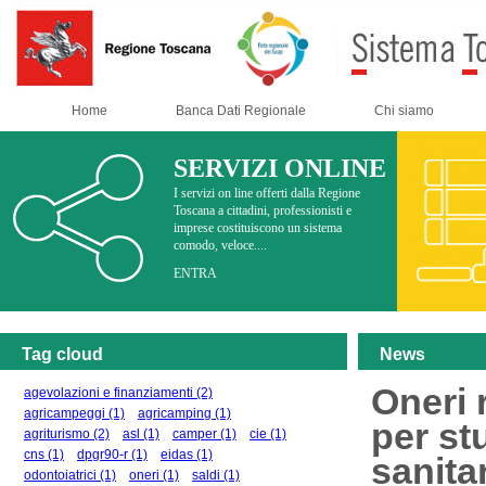
Home
Banca Dati Regionale
Chi siamo
SERVIZI ONLINE
I servizi on line offerti dalla Regione
Toscana a cittadini, professionisti e
imprese costituiscono un sistema
comodo, veloce....
ENTRA
Tag cloud
News
Oneri 
agevolazioni e finanziamenti
(2)
agricampeggi
(1)
agricamping
(1)
per st
agriturismo
(2)
asl
(1)
camper
(1)
cie
(1)
cns
(1)
dpgr90-r
(1)
eidas
(1)
sanita
odontoiatrici
(1)
oneri
(1)
saldi
(1)