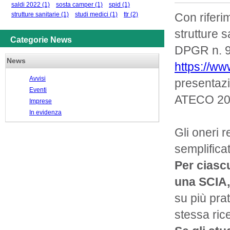
saldi 2022
(1)
sosta camper
(1)
spid
(1)
strutture sanitarie
(1)
studi medici
(1)
ttr
(2)
Con riferi
strutture 
Categorie News
DPGR n. 90
News
https://ww
Avvisi
presentazi
Eventi
ATECO 2007
Imprese
In evidenza
Gli oneri r
semplifica
Per ciasc
una SCIA,
su più pra
stessa ric