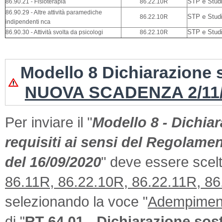
86.90.21 - Fisioterapia
86.22.10R
STP e Studi 
86.90.29 - Altre attività paramediche
86.22.10R
STP e Studi 
indipendenti nca
86.90.30 - Attività svolta da psicologi
86.22.10R
STP e Studi 
Modello 8 Dichiarazione 
NUOVA SCADENZA 2/11
Per inviare il "
Modello 8 - Dichia
requisiti ai sensi del Regolame
del 16/09/2020
" deve essere scel
86.11R, 86.22.10R, 86.22.11R, 86
selezionando la voce "
Adempimenti
di "
RT 64.01 - Dichiarazione sos