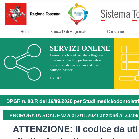
Home
Banca Dati Regionale
Chi siamo
SERVIZI ONLINE
I servizi on line offerti dalla Regione
Toscana a cittadini, professionisti e
imprese costituiscono un sistema
comodo, veloce....
ENTRA
DPGR n. 90/R del 16/09/2020 per Studi medici/odontoiatri 
PROROGATA SCADENZA al 2/11/2021 anziché al 30/09
ATTENZIONE
: Il codice da u