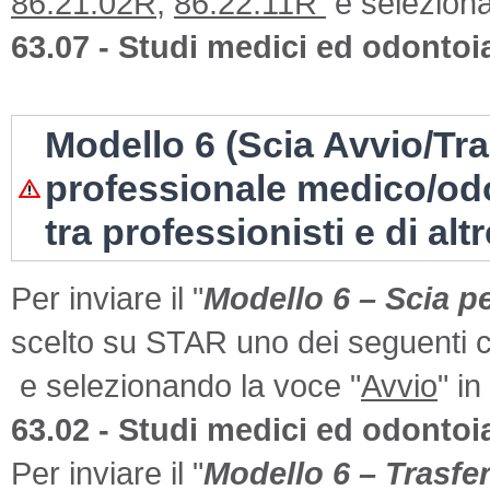
86.21.02R,
86.22.11R
e seleziona
63.07 - Studi medici ed odontoia
Modello 6 (Scia Avvio/Tr
professionale medico/odo
tra professionisti e di alt
Per inviare il "
Modello 6 – Scia p
scelto su STAR uno dei seguenti c
e selezionando la voce "
Avvio
" i
63.02 - Studi medici ed odontoia
Per inviare il "
Modello 6 – Trasfe