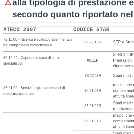
alla tipologia di prestazione 
secondo quanto riportato nel
ATECO 2007
CODICE STAR 
72.11.00 - Ricerca e sviluppo sperimentale
86.22.10R
STP e Studi 
nel campo delle biotecnologie
STRUTTURE P
86.10.20 - Ospedali e case di cura
86.11R
Prestazioni 
specialistici
diurno per a
86.22.11R
Studi medic
medici che 
86.21.00 - Servizi degli studi medici di
86.21.01R
complementar
medicina generale
attività liber
Studi medici
86.21.02R
refertazione
medici che 
86.21.01R
complementar
attività liber
Studi medici