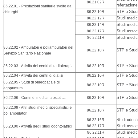
86.21.02R
refertazione
86.22.01 - Prestazioni sanitarie svolte da
86.22.10R
STP e Studi 
chirurghi
86.22.12R
Studi medici
86.22.14R
Studi medic
86.22.17R
Studi associ
86.22.11R
Studi medic
86.22.02 - Ambulatori e poliambulatori del
86.22.10R
STP e Studi 
Servizio Sanitario Nazionale
86.22.03 - Attività dei centri di radioterapia
86.22.10R
STP e Studi 
86.22.04 - Attività dei centri di dialisi
86.22.10R
STP e Studi 
86.22.05 - Studi di omeopatia e di
86.22.10R
STP e Studi 
agopuntura
86.22.06 - Centri di medicina estetica
86.22.10R
STP e Studi 
86.22.09 - Altri studi medici specialistici e
86.22.10R
STP e Studi 
poliambulatori
86.22.16R
Studi odonto
86.22.17R
Studi associ
86.23.00 - Attività degli studi odontoiatrici
86.22.11R
Studi medic