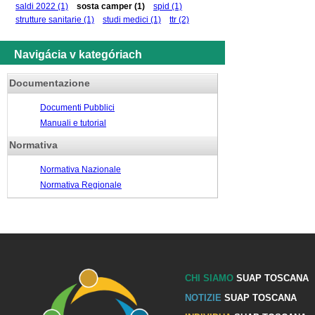
saldi 2022
(1)
sosta camper
(1)
spid
(1)
strutture sanitarie
(1)
studi medici
(1)
ttr
(2)
Navigácia v kategóriach
Documentazione
Documenti Pubblici
Manuali e tutorial
Normativa
Normativa Nazionale
Normativa Regionale
CHI SIAMO
SUAP TOSCANA
NOTIZIE
SUAP TOSCANA