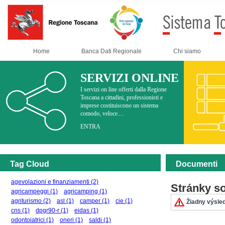
Home
Banca Dati Regionale
Chi siamo
SERVIZI ONLINE
I servizi on line offerti dalla Regione
Toscana a cittadini, professionisti e
imprese costituiscono un sistema
comodo, veloce....
ENTRA
Tag Cloud
Documenti
agevolazioni e finanziamenti
(2)
Stránky s
agricampeggi
(1)
agricamping
(1)
agriturismo
(2)
asl
(1)
camper
(1)
cie
(1)
Žiadny výsle
cns
(1)
dpgr90-r
(1)
eidas
(1)
odontoiatrici
(1)
oneri
(1)
saldi
(1)