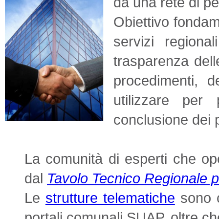
da una rete di pe
Obiettivo fondam
servizi regiona
trasparenza delle
procedimenti, d
utilizzare per
conclusione dei 
La comunità di esperti che op
dal
Tavolo Tecnico Regionale pe
Le
strutture telematiche
sono co
portali comunali SUAP, oltre ch