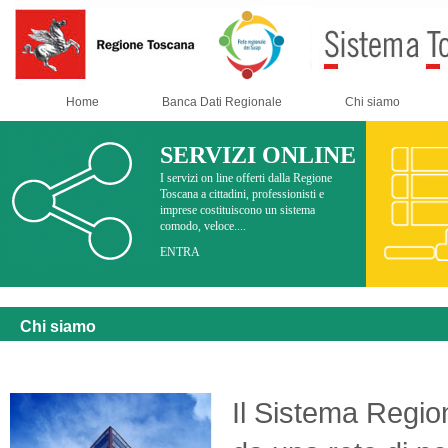
Home
Banca Dati Regionale
Chi siamo
SERVIZI ONLINE
I servizi on line offerti dalla Regione
Toscana a cittadini, professionisti e
imprese costituiscono un sistema
comodo, veloce....
ENTRA
Chi siamo
Il Sistema Region