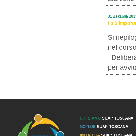
31 Декабрь 201
I più import
Si riepil
nel cors
Delibera
per avvio
CHI SIAMO
SUAP TOSCANA
NOTIZIE
SUAP TOSCANA
INDIVIDUA
SUAP TOSCANA