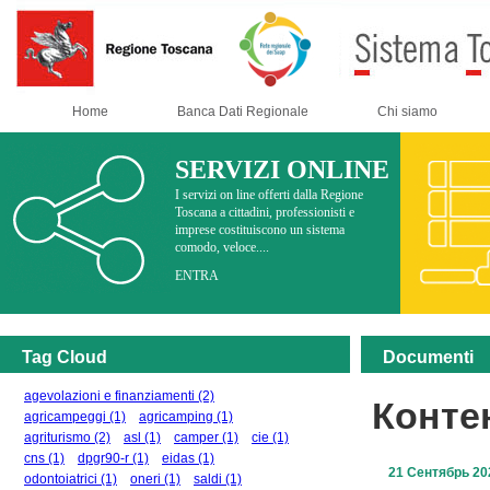
Home
Banca Dati Regionale
Chi siamo
SERVIZI ONLINE
I servizi on line offerti dalla Regione
Toscana a cittadini, professionisti e
imprese costituiscono un sistema
comodo, veloce....
ENTRA
Tag Cloud
Documenti
agevolazioni e finanziamenti
(2)
Конте
agricampeggi
(1)
agricamping
(1)
agriturismo
(2)
asl
(1)
camper
(1)
cie
(1)
cns
(1)
dpgr90-r
(1)
eidas
(1)
21 Сентябрь 20
odontoiatrici
(1)
oneri
(1)
saldi
(1)