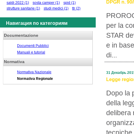
DPGR n. 90/R
saldi 2022
(1)
sosta camper
(1)
spid
(1)
strutture sanitarie
(1)
studi medici
(1)
ttr
(2)
PROROGA
Навигация по категориям
per la c
STAR deve
Documentazione
e in base
Documenti Pubblici
Manuali e tutorial
di...
Normativa
Normativa Nazionale
31 Декабрь 201
Normativa Regionale
Legge region
Dopo la 
della leg
delibera 
organizz
tecniche 