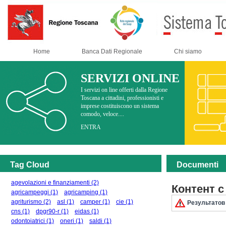
Home
Banca Dati Regionale
Chi siamo
SERVIZI ONLINE
I servizi on line offerti dalla Regione
Toscana a cittadini, professionisti e
imprese costituiscono un sistema
comodo, veloce....
ENTRA
Tag Cloud
Documenti
agevolazioni e finanziamenti
(2)
Контент с
agricampeggi
(1)
agricamping
(1)
agriturismo
(2)
asl
(1)
camper
(1)
cie
(1)
Результатов 
cns
(1)
dpgr90-r
(1)
eidas
(1)
odontoiatrici
(1)
oneri
(1)
saldi
(1)