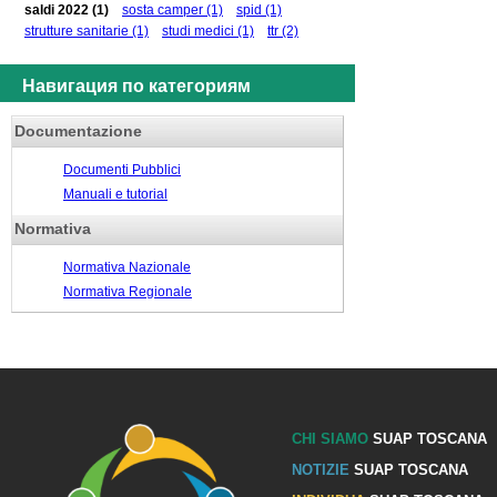
saldi 2022
(1)
sosta camper
(1)
spid
(1)
strutture sanitarie
(1)
studi medici
(1)
ttr
(2)
Навигация по категориям
Documentazione
Documenti Pubblici
Manuali e tutorial
Normativa
Normativa Nazionale
Normativa Regionale
CHI SIAMO
SUAP TOSCANA
NOTIZIE
SUAP TOSCANA