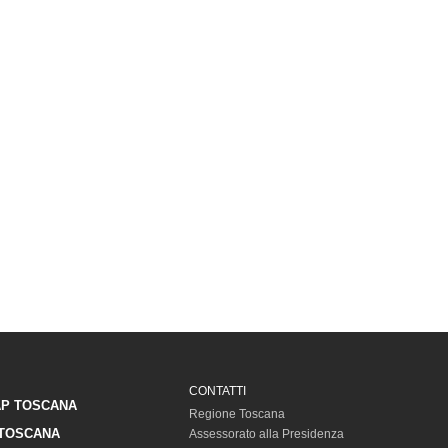
CONTATTI
P TOSCANA
Regione Toscana
TOSCANA
Assessorato alla Presidenza