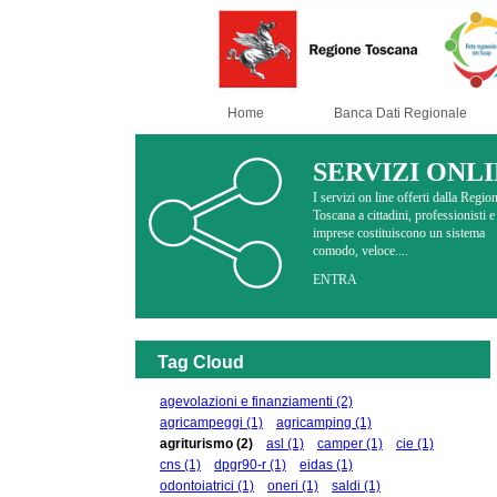
Home
Banca Dati Regionale
SERVIZI ONL
I servizi on line offerti dalla Regio
Toscana a cittadini, professionisti e
imprese costituiscono un sistema
comodo, veloce....
ENTRA
Tag Cloud
agevolazioni e finanziamenti
(2)
agricampeggi
(1)
agricamping
(1)
agriturismo
(2)
asl
(1)
camper
(1)
cie
(1)
cns
(1)
dpgr90-r
(1)
eidas
(1)
odontoiatrici
(1)
oneri
(1)
saldi
(1)