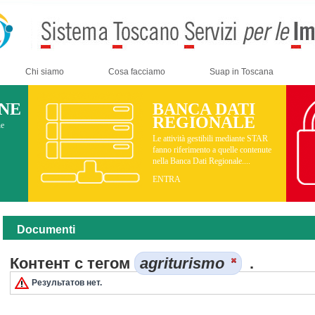
Chi siamo
Cosa facciamo
Suap in Toscana
INE
BANCA DATI
REGIONALE
ne
Le attività gestibili mediante STAR
fanno riferimento a quelle contenute
nella Banca Dati Regionale....
ENTRA
Documenti
Контент с тегом
agriturismo
.
Результатов нет.