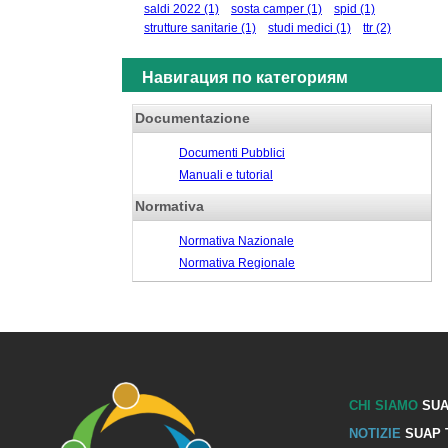
saldi 2022
(1)
sosta camper
(1)
spid
(1)
strutture sanitarie
(1)
studi medici
(1)
ttr
(2)
Навигация по категориям
Documentazione
Documenti Pubblici
Manuali e tutorial
Normativa
Normativa Nazionale
Normativa Regionale
CHI SIAMO
SUA
NOTIZIE
SUAP 