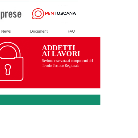
News
Documenti
FAQ
ADDETTI
AI LAVORI
Sezione riservata ai componenti del
Tavolo Tecnico Regionale