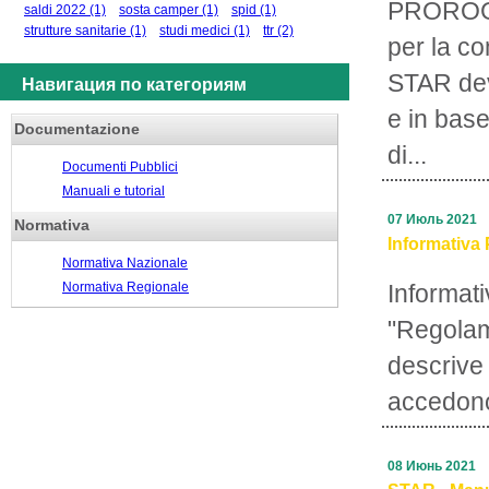
PROROGA
saldi 2022
(1)
sosta camper
(1)
spid
(1)
strutture sanitarie
(1)
studi medici
(1)
ttr
(2)
per la c
STAR deve
Навигация по категориям
e in base
Documentazione
di...
Documenti Pubblici
Manuali e tutorial
07 Июль 2021
Normativa
Informativa 
Normativa Nazionale
Normativa Regionale
Informati
"Regolam
descrive 
accedono
08 Июнь 2021