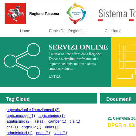
Home
Banca Dati Regionale
Chi siamo
SERVIZI ONLINE
I servizi on line offerti dalla Regione
Toscana a cittadini, professionisti e
imprese costituiscono un sistema
comodo, veloce....
ENTRA
Tag Cloud
Documenti
agevolazioni e finanziamenti
(2)
agricampeggi
(1)
agricamping
(1)
21 Сентябрь 20
agriturismo
(2)
asl
(1)
camper
(1)
cie
(1)
DPGR n. 90/R
cns
(1)
dpgr90-r
(1)
eidas
(1)
odontoiatrici
(1)
oneri
(1)
saldi
(1)