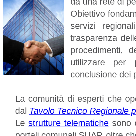
da una rete di pe
Obiettivo fondam
servizi regiona
trasparenza delle
procedimenti, d
utilizzare per
conclusione dei 
La comunità di esperti che op
dal
Tavolo Tecnico Regionale pe
Le
strutture telematiche
sono co
portali comunali SUAP, oltre ch