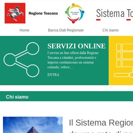
Home
Banca Dati Regionale
Chi siamo
SERVIZI ONLINE
I servizi on line offerti dalla Regione
Toscana a cittadini, professionisti e
imprese costituiscono un sistema
comodo, veloce....
ENTRA
Chi siamo
Il Sistema Region