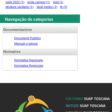
saldi 2022
(1)
sosta camper
(1)
spid
(1)
strutture sanitarie
(1)
studi medici
(1)
ttr
(2)
Navegação de categorias
Documentazione
Documenti Pubblici
Manuali e tutorial
Normativa
Normativa Nazionale
Normativa Regionale
CHI SIAMO
SUAP TOSCANA
NOTIZIE
SUAP TOSCANA