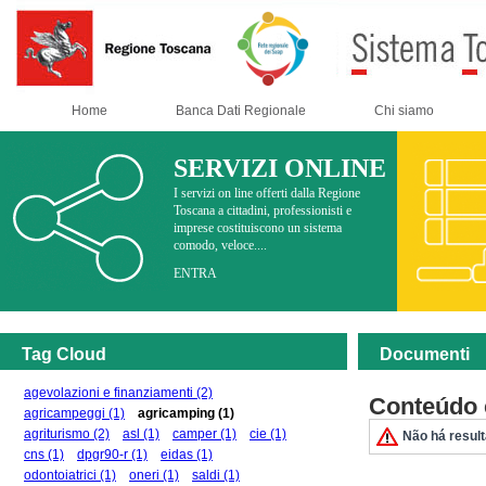
Home
Banca Dati Regionale
Chi siamo
SERVIZI ONLINE
I servizi on line offerti dalla Regione
Toscana a cittadini, professionisti e
imprese costituiscono un sistema
comodo, veloce....
ENTRA
Tag Cloud
Documenti
agevolazioni e finanziamenti
(2)
Conteúdo 
agricampeggi
(1)
agricamping
(1)
agriturismo
(2)
asl
(1)
camper
(1)
cie
(1)
Não há resul
cns
(1)
dpgr90-r
(1)
eidas
(1)
odontoiatrici
(1)
oneri
(1)
saldi
(1)