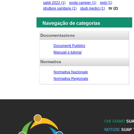
saldi 2022
(1)
sosta camper
(1)
spid
(1)
strutture sanitarie
(1)
studi medici
(1)
ttr
(2)
Navegação de categorias
Documentazione
Documenti Pubblici
Manuali e tutorial
Normativa
Normativa Nazionale
Normativa Regionale
CHI SIAMO
SUA
NOTIZIE
SUAP 