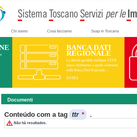
Chi siamo
Cosa facciamo
Suap in Toscana
INE
BANCA DATI
REGIONALE
ne
Le attività gestibili mediante STAR
fanno riferimento a quelle contenute
nella Banca Dati Regionale....
ENTRA
Documenti
Conteúdo com a tag
ttr
.
Não há resultados.