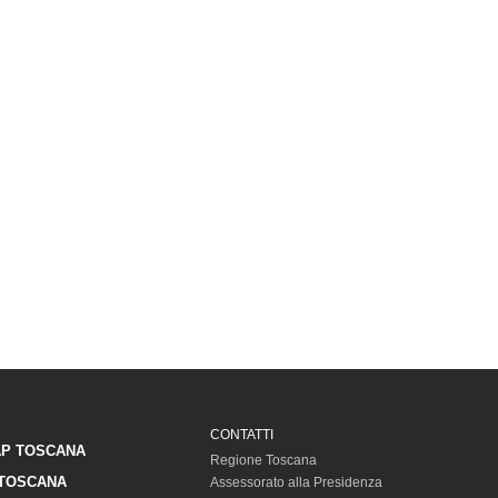
CONTATTI
P TOSCANA
Regione Toscana
TOSCANA
Assessorato alla Presidenza