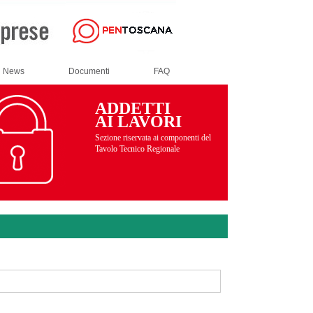
News
Documenti
FAQ
ADDETTI
AI LAVORI
Sezione riservata ai componenti del
Tavolo Tecnico Regionale