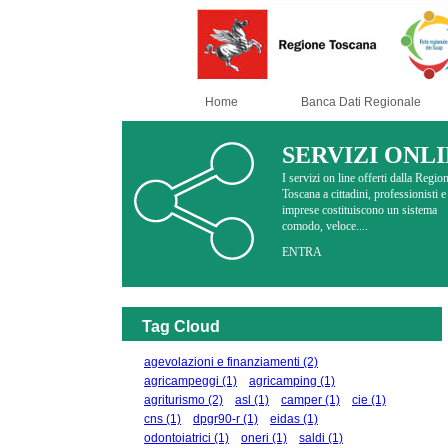
Home
Banca Dati Regionale
SERVIZI ONL
I servizi on line offerti dalla Regio
Toscana a cittadini, professionisti e
imprese costituiscono un sistema
comodo, veloce....
ENTRA
Tag Cloud
agevolazioni e finanziamenti
(2)
agricampeggi
(1)
agricamping
(1)
agriturismo
(2)
asl
(1)
camper
(1)
cie
(1)
cns
(1)
dpgr90-r
(1)
eidas
(1)
odontoiatrici
(1)
oneri
(1)
saldi
(1)